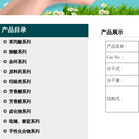
产品目录
产品展示
苯丙酸系列
产品名称：
羧酸系列
Cas No.：
杂环系列
分子式：
原料药系列
分子量：
吲哚类系列
芳香酮系列
结构式：
芳香醛系列
卤化物系列
吡喃、哌啶系列
手性化合物系列