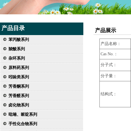
产品目录
产品展示
苯丙酸系列
产品名称：
羧酸系列
Cas No.：
杂环系列
分子式：
原料药系列
分子量：
吲哚类系列
芳香酮系列
结构式：
芳香醛系列
卤化物系列
吡喃、哌啶系列
手性化合物系列